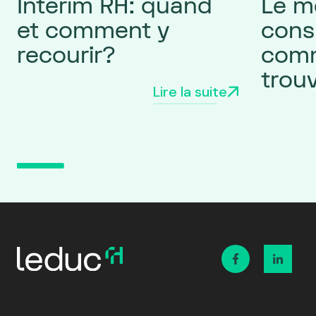
Intérim RH: quand
Le me
et comment y
cons
recourir?
comm
trou
Lire la suite