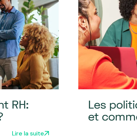
nt RH:
Les polit
?
et comme
Lire la suite