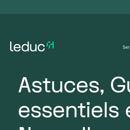
Ser
Astuces, G
À propos
Guides
Notre approche
Étud
De guides en gestion de carrière à des astuces p
On croit en la collaboration engag
pratiques et
essentiels 
nos experts partagent leur expertise.
d'expertise et de connaissances. 
Des hi
astuces
les organisations pour l'atteinte de
mandat
De guides en
Voyez
transition de
Leduc 