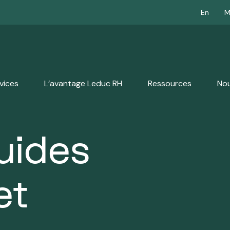
En
M
vices
L’avantage Leduc RH
Ressources
Nou
uides
Accompagner
Membre du plus v
Gérer une
es de cas
ratiques en RH,
ée et au partage
On fait partie d’une 
une fin d'emploi
et
réorganisation
Oeuvrer en tandem avec
stoires et des
International. Nos ex
Accompagnement
 leurs objectifs.
s réalisés.
Restructurer avec
interventions se dépl
professionnel et
 comment
considération
bienveillant
RH fait la