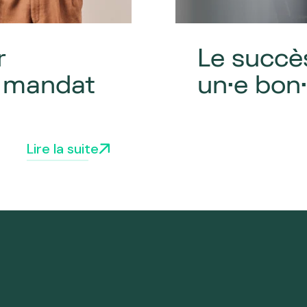
r
Le succès
n mandat
un·e bon
Lire la suite