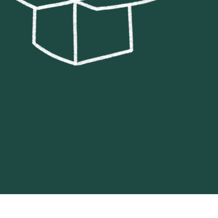
Une restructuration
mondiale, accompagnée
avec soin
Lire la suite