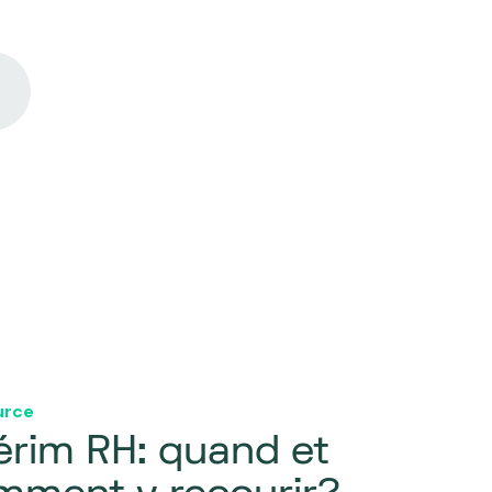
urce
érim RH: quand et