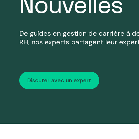
Nouvelles
carrière à des
différ
astuces pratiques
Nous appeler
Nous écrire
Rencontre
en RH, nos experts
partagent leur
De guides en gestion de carrière à d
expertise.
RH, nos experts partagent leur expert
Discuter avec un expert