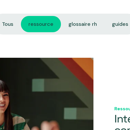
Tous
ressource
glossaire rh
guides
Resso
Int