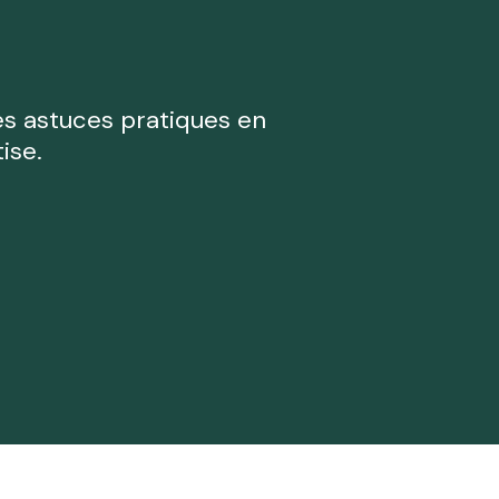
ence.
Coordonnées
Obtenir du
Obtenir un avis
support RH
es astuces pratiques en
d'expert·e
ise.
Maintenir et
Du savoir-faire et
développer vos
de l'expérience
opérations RH
Recruter
Recruter un
plusieurs
poste clé
postes
Trouver le bon
Mobiliser une
profil pour votre
équipe de
poste
recruteurs